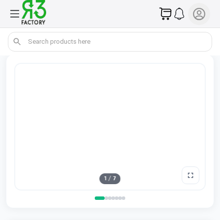
1
/
7