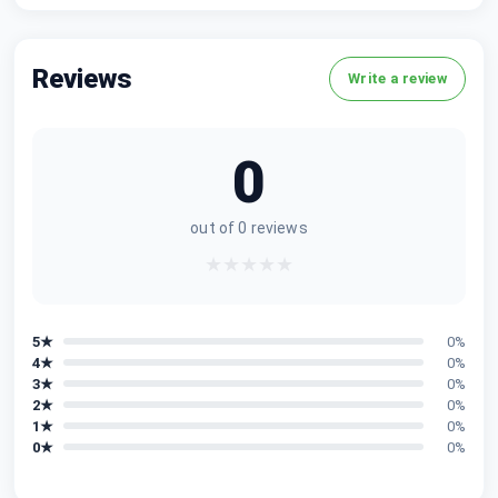
Reviews
Write a review
0
out of
0
reviews
★
★
★
★
★
5
★
0
%
4
★
0
%
3
★
0
%
2
★
0
%
1
★
0
%
0
★
0
%